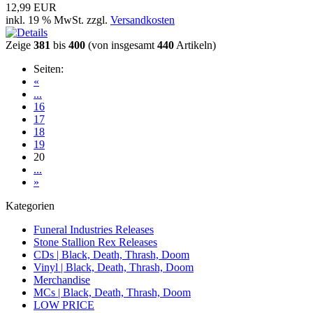
12,99 EUR
inkl. 19 % MwSt. zzgl.
Versandkosten
Zeige
381
bis
400
(von insgesamt
440
Artikeln)
Seiten:
«
...
16
17
18
19
20
...
»
Kategorien
Funeral Industries Releases
Stone Stallion Rex Releases
CDs | Black, Death, Thrash, Doom
Vinyl | Black, Death, Thrash, Doom
Merchandise
MCs | Black, Death, Thrash, Doom
LOW PRICE