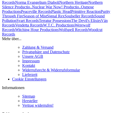
Records
Norma Evangelium Diaboli
Northern Heritage
Northern
Silence Productio..
Nuclear War Now! Productio..
Osmose
Productions
Peaceville Records
Plastic Head
Primitive Reaction
Purity
Through Fire
Season of Mist
Signal Rex
Soulseller Records
Sound
Pollution
Svart Records
Terratur Possessions
The Devil's Elixirs
Ván
Records
Vendetta Records
W.T.C. Productions
Werewolf
Records
Witching Hour Productions
Wolfspell Records
Woodcut
Records
Mehr über...
Zahlung & Versand
Privatsphäre und Datenschutz
Unsere AGB
Impressum
Kontakt
Widerrufsrecht & Widerrufsformular
Lieferzeit
Cookie Einstellungen
Informationen
Sitemap
Hersteller
Vertrag widerrufen!