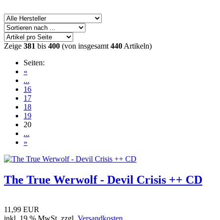
Zeige
381
bis
400
(von insgesamt
440
Artikeln)
Seiten:
«
...
16
17
18
19
20
...
»
The True Werwolf - Devil Crisis ++ CD
11,99 EUR
inkl. 19 % MwSt. zzgl.
Versandkosten