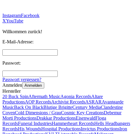
Instagram
Facebook
X
YouTube
Willkommen zurück!
E-Mail-Adresse:
Passwort:
Passwort vergessen?
Anmelden
Anmelden
Hersteller
20 Buck Spin
Aftermath Music
Agonia Records
Altare
Productions
AOP Records
Archivist Records
ASRAR
Avantgarde
Music
Back On Black
Blutige Brigitte
Century Media
Clandestine
Coven
Cold Dimensions / Grau
Cosmic Key Creations
Debemur
Morti Productions
Drakkar Productions
Eisenwald
Floga
Records
Funeral Industries
Hammerheart Records
Hells Headbangers
Records
His Wounds
Hospital Productions
Invictus Productions
Iron