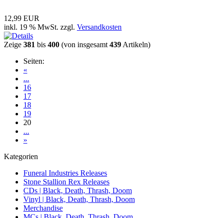
12,99 EUR
inkl. 19 % MwSt. zzgl.
Versandkosten
Zeige
381
bis
400
(von insgesamt
439
Artikeln)
Seiten:
«
...
16
17
18
19
20
...
»
Kategorien
Funeral Industries Releases
Stone Stallion Rex Releases
CDs | Black, Death, Thrash, Doom
Vinyl | Black, Death, Thrash, Doom
Merchandise
MCs | Black, Death, Thrash, Doom