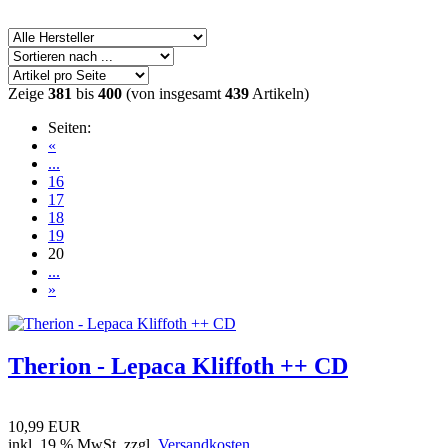
Zeige
381
bis
400
(von insgesamt
439
Artikeln)
Seiten:
«
...
16
17
18
19
20
...
»
Therion - Lepaca Kliffoth ++ CD
10,99 EUR
inkl. 19 % MwSt. zzgl.
Versandkosten