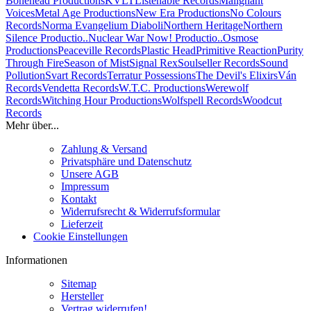
Bonehead Productions
KVLT
Listenable Records
Malignant
Voices
Metal Age Productions
New Era Productions
No Colours
Records
Norma Evangelium Diaboli
Northern Heritage
Northern
Silence Productio..
Nuclear War Now! Productio..
Osmose
Productions
Peaceville Records
Plastic Head
Primitive Reaction
Purity
Through Fire
Season of Mist
Signal Rex
Soulseller Records
Sound
Pollution
Svart Records
Terratur Possessions
The Devil's Elixirs
Ván
Records
Vendetta Records
W.T.C. Productions
Werewolf
Records
Witching Hour Productions
Wolfspell Records
Woodcut
Records
Mehr über...
Zahlung & Versand
Privatsphäre und Datenschutz
Unsere AGB
Impressum
Kontakt
Widerrufsrecht & Widerrufsformular
Lieferzeit
Cookie Einstellungen
Informationen
Sitemap
Hersteller
Vertrag widerrufen!