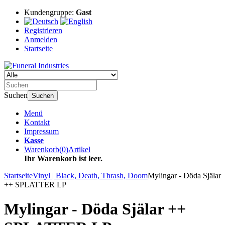
Kundengruppe:
Gast
Registrieren
Anmelden
Startseite
Suchen
Suchen
Menü
Kontakt
Impressum
Kasse
Warenkorb
(
0
)
Artikel
Ihr Warenkorb ist leer.
Startseite
Vinyl | Black, Death, Thrash, Doom
Mylingar - Döda Själar
++ SPLATTER LP
Mylingar - Döda Själar ++