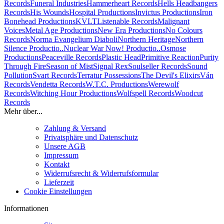
Records
Funeral Industries
Hammerheart Records
Hells Headbangers
Records
His Wounds
Hospital Productions
Invictus Productions
Iron
Bonehead Productions
KVLT
Listenable Records
Malignant
Voices
Metal Age Productions
New Era Productions
No Colours
Records
Norma Evangelium Diaboli
Northern Heritage
Northern
Silence Productio..
Nuclear War Now! Productio..
Osmose
Productions
Peaceville Records
Plastic Head
Primitive Reaction
Purity
Through Fire
Season of Mist
Signal Rex
Soulseller Records
Sound
Pollution
Svart Records
Terratur Possessions
The Devil's Elixirs
Ván
Records
Vendetta Records
W.T.C. Productions
Werewolf
Records
Witching Hour Productions
Wolfspell Records
Woodcut
Records
Mehr über...
Zahlung & Versand
Privatsphäre und Datenschutz
Unsere AGB
Impressum
Kontakt
Widerrufsrecht & Widerrufsformular
Lieferzeit
Cookie Einstellungen
Informationen