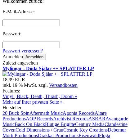
Willkommen zurück!
E-Mail-Adresse:
Passwort:
Passwort vergessen?
Anmelden
Anmelden
Zuletzt angesehen
Mylingar - Döda Själar ++ SPLATTER LP
18,99 EUR
inkl. 19 % MwSt. zzgl.
Versandkosten
Features:
Vinyl | Black, Death, Thrash, Doom »
Mehr auf Ihrer privaten Seite »
Hersteller
20 Buck Spin
Aftermath Music
Agonia Records
Altare
Productions
AOP Records
Archivist Records
ASRAR
Avantgarde
Music
Back On Black
Blutige Brigitte
Century Media
Clandestine
Coven
Cold Dimensions / Grau
Cosmic Key Creations
Debemur
Morti Productions
Drakkar Productions
Eisenwald
Floga