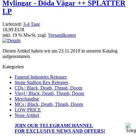
Mylingar - Döda Vägar ++ SPLATTER
LP
Lieferzeit:
3-4 Tage
18,99 EUR
inkl. 19 % MwSt. zzgl.
Versandkosten
Diesen Artikel haben wir am 23.11.2019 in unseren Katalog
aufgenommen.
Kategorien
Funeral Industries Releases
Stone Stallion Rex Releases
CDs | Black, Death, Thrash, Doom
Vinyl | Black, Death, Thrash, Doom
Merchandise
MCs | Black, Death, Thrash, Doom
LOW PRICE
Neue Artikel
JOIN OUR
TELEGRAMCHANNEL
FOR EXCLUSIVE NEWS AND OFFERS!