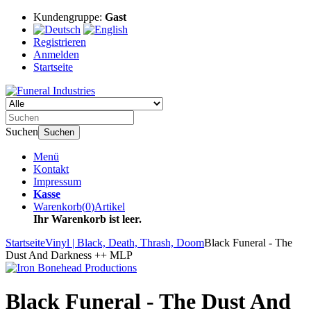
Kundengruppe:
Gast
Registrieren
Anmelden
Startseite
Suchen
Suchen
Menü
Kontakt
Impressum
Kasse
Warenkorb
(
0
)
Artikel
Ihr Warenkorb ist leer.
Startseite
Vinyl | Black, Death, Thrash, Doom
Black Funeral - The
Dust And Darkness ++ MLP
Black Funeral - The Dust And