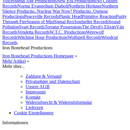
Voices
Metal Age Productions
New Era Productions
No Colours
Records
Norma Evangelium Diaboli
Northern Heritage
Northern
Silence Productio..
Nuclear War Now! Productio..
Osmose
Productions
Peaceville Records
Plastic Head
Primitive Reaction
Purity
Through Fire
Season of Mist
Signal Rex
Soulseller Records
Sound
Pollution
Svart Records
Terratur Possessions
The Devil's Elixirs
Ván
Records
Vendetta Records
W.T.C. Productions
Werewolf
Records
Witching Hour Productions
Wolfspell Records
Woodcut
Records
Iron Bonehead Productions
Iron Bonehead Productions Homepage
»
Mehr Artikel
»
Mehr über...
Zahlung & Versand
Privatsphäre und Datenschutz
Unsere AGB
Impressum
Kontakt
Widerrufsrecht & Widerrufsformular
Lieferzeit
Cookie Einstellungen
Informationen