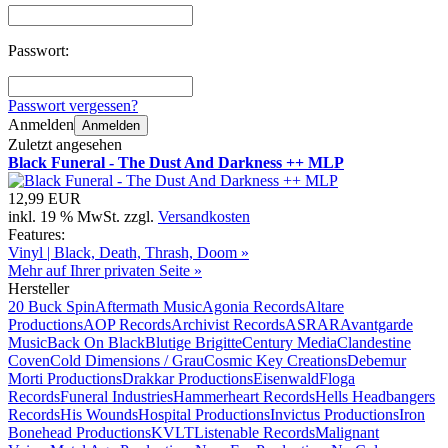
Passwort:
Passwort vergessen?
Anmelden
Anmelden
Zuletzt angesehen
Black Funeral - The Dust And Darkness ++ MLP
12,99 EUR
inkl. 19 % MwSt. zzgl.
Versandkosten
Features:
Vinyl | Black, Death, Thrash, Doom »
Mehr auf Ihrer privaten Seite »
Hersteller
20 Buck Spin
Aftermath Music
Agonia Records
Altare
Productions
AOP Records
Archivist Records
ASRAR
Avantgarde
Music
Back On Black
Blutige Brigitte
Century Media
Clandestine
Coven
Cold Dimensions / Grau
Cosmic Key Creations
Debemur
Morti Productions
Drakkar Productions
Eisenwald
Floga
Records
Funeral Industries
Hammerheart Records
Hells Headbangers
Records
His Wounds
Hospital Productions
Invictus Productions
Iron
Bonehead Productions
KVLT
Listenable Records
Malignant