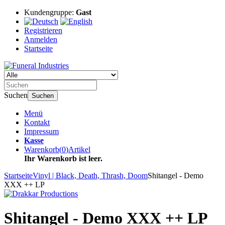
Kundengruppe:
Gast
Registrieren
Anmelden
Startseite
Suchen
Suchen
Menü
Kontakt
Impressum
Kasse
Warenkorb
(
0
)
Artikel
Ihr Warenkorb ist leer.
Startseite
Vinyl | Black, Death, Thrash, Doom
Shitangel - Demo
XXX ++ LP
Shitangel - Demo XXX ++ LP