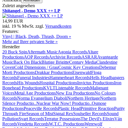
Anmelden
Zuletzt angesehen
Shitangel - Demo XXX ++ LP
14,99 EUR
inkl. 19 % MwSt. zzgl.
Versandkosten
Features:
Vinyl | Black, Death, Thrash, Doom »
Mehr auf Ihrer privaten Seite »
Hersteller
20 Buck Spin
Aftermath Music
Agonia Records
Altare
Productions
AOP Records
Archivist Records
ASRAR
Avantgarde
Music
Back On Black
Blutige Brigitte
Century Media
Clandestine
Coven
Cold Dimensions / Grau
Cosmic Key Creations
Debemur
Morti Productions
Drakkar Productions
Eisenwald
Floga
Records
Funeral Industries
Hammerheart Records
Hells Headbangers
Records
His Wounds
Hospital Productions
Invictus Productions
Iron
Bonehead Productions
KVLT
Listenable Records
Malignant
Voices
Metal Age Productions
New Era Productions
No Colours
Records
Norma Evangelium Diaboli
Northern Heritage
Northern
Silence Productio..
Nuclear War Now! Productio..
Osmose
Productions
Peaceville Records
Plastic Head
Primitive Reaction
Purity
Through Fire
Season of Mist
Signal Rex
Soulseller Records
Sound
Pollution
Svart Records
Terratur Possessions
The Devil's Elixirs
Ván
Records
Vendetta Records
W.T.C. Productions
Werewolf