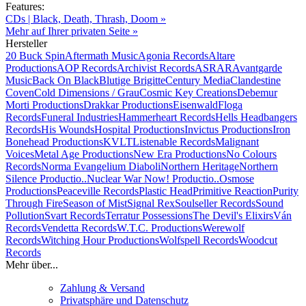
Features:
CDs | Black, Death, Thrash, Doom »
Mehr auf Ihrer privaten Seite »
Hersteller
20 Buck Spin
Aftermath Music
Agonia Records
Altare
Productions
AOP Records
Archivist Records
ASRAR
Avantgarde
Music
Back On Black
Blutige Brigitte
Century Media
Clandestine
Coven
Cold Dimensions / Grau
Cosmic Key Creations
Debemur
Morti Productions
Drakkar Productions
Eisenwald
Floga
Records
Funeral Industries
Hammerheart Records
Hells Headbangers
Records
His Wounds
Hospital Productions
Invictus Productions
Iron
Bonehead Productions
KVLT
Listenable Records
Malignant
Voices
Metal Age Productions
New Era Productions
No Colours
Records
Norma Evangelium Diaboli
Northern Heritage
Northern
Silence Productio..
Nuclear War Now! Productio..
Osmose
Productions
Peaceville Records
Plastic Head
Primitive Reaction
Purity
Through Fire
Season of Mist
Signal Rex
Soulseller Records
Sound
Pollution
Svart Records
Terratur Possessions
The Devil's Elixirs
Ván
Records
Vendetta Records
W.T.C. Productions
Werewolf
Records
Witching Hour Productions
Wolfspell Records
Woodcut
Records
Mehr über...
Zahlung & Versand
Privatsphäre und Datenschutz