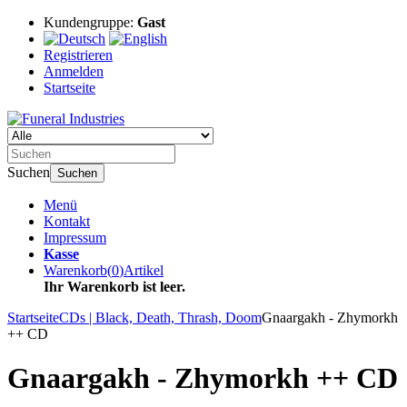
Kundengruppe:
Gast
Registrieren
Anmelden
Startseite
Suchen
Suchen
Menü
Kontakt
Impressum
Kasse
Warenkorb
(
0
)
Artikel
Ihr Warenkorb ist leer.
Startseite
CDs | Black, Death, Thrash, Doom
Gnaargakh - Zhymorkh
++ CD
Gnaargakh - Zhymorkh ++ CD