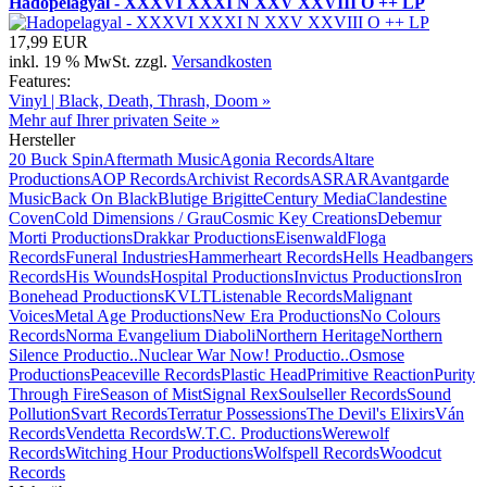
Hadopelagyal - XXXVI XXXI N XXV XXVIII O ++ LP
17,99 EUR
inkl. 19 % MwSt. zzgl.
Versandkosten
Features:
Vinyl | Black, Death, Thrash, Doom »
Mehr auf Ihrer privaten Seite »
Hersteller
20 Buck Spin
Aftermath Music
Agonia Records
Altare
Productions
AOP Records
Archivist Records
ASRAR
Avantgarde
Music
Back On Black
Blutige Brigitte
Century Media
Clandestine
Coven
Cold Dimensions / Grau
Cosmic Key Creations
Debemur
Morti Productions
Drakkar Productions
Eisenwald
Floga
Records
Funeral Industries
Hammerheart Records
Hells Headbangers
Records
His Wounds
Hospital Productions
Invictus Productions
Iron
Bonehead Productions
KVLT
Listenable Records
Malignant
Voices
Metal Age Productions
New Era Productions
No Colours
Records
Norma Evangelium Diaboli
Northern Heritage
Northern
Silence Productio..
Nuclear War Now! Productio..
Osmose
Productions
Peaceville Records
Plastic Head
Primitive Reaction
Purity
Through Fire
Season of Mist
Signal Rex
Soulseller Records
Sound
Pollution
Svart Records
Terratur Possessions
The Devil's Elixirs
Ván
Records
Vendetta Records
W.T.C. Productions
Werewolf
Records
Witching Hour Productions
Wolfspell Records
Woodcut
Records