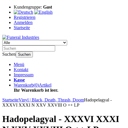
Kundengruppe:
Gast
Registrieren
Anmelden
Startseite
Suchen
Suchen
Menü
Kontakt
Impressum
Kasse
Warenkorb
(
0
)
Artikel
Ihr Warenkorb ist leer.
Startseite
Vinyl | Black, Death, Thrash, Doom
Hadopelagyal -
XXXVI XXXI N XXV XXVIII O ++ LP
Hadopelagyal - XXXVI XXXI