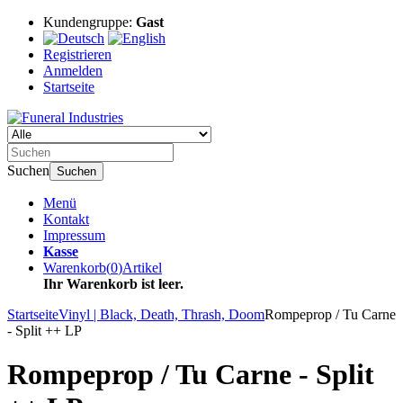
Kundengruppe:
Gast
Registrieren
Anmelden
Startseite
Suchen
Suchen
Menü
Kontakt
Impressum
Kasse
Warenkorb
(
0
)
Artikel
Ihr Warenkorb ist leer.
Startseite
Vinyl | Black, Death, Thrash, Doom
Rompeprop / Tu Carne
- Split ++ LP
Rompeprop / Tu Carne - Split