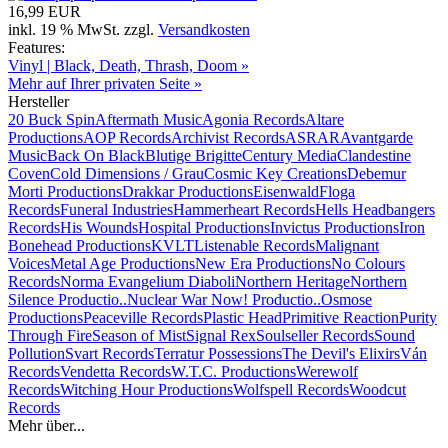
16,99 EUR
inkl. 19 % MwSt. zzgl.
Versandkosten
Features:
Vinyl | Black, Death, Thrash, Doom »
Mehr auf Ihrer privaten Seite »
Hersteller
20 Buck Spin
Aftermath Music
Agonia Records
Altare
Productions
AOP Records
Archivist Records
ASRAR
Avantgarde
Music
Back On Black
Blutige Brigitte
Century Media
Clandestine
Coven
Cold Dimensions / Grau
Cosmic Key Creations
Debemur
Morti Productions
Drakkar Productions
Eisenwald
Floga
Records
Funeral Industries
Hammerheart Records
Hells Headbangers
Records
His Wounds
Hospital Productions
Invictus Productions
Iron
Bonehead Productions
KVLT
Listenable Records
Malignant
Voices
Metal Age Productions
New Era Productions
No Colours
Records
Norma Evangelium Diaboli
Northern Heritage
Northern
Silence Productio..
Nuclear War Now! Productio..
Osmose
Productions
Peaceville Records
Plastic Head
Primitive Reaction
Purity
Through Fire
Season of Mist
Signal Rex
Soulseller Records
Sound
Pollution
Svart Records
Terratur Possessions
The Devil's Elixirs
Ván
Records
Vendetta Records
W.T.C. Productions
Werewolf
Records
Witching Hour Productions
Wolfspell Records
Woodcut
Records
Mehr über...