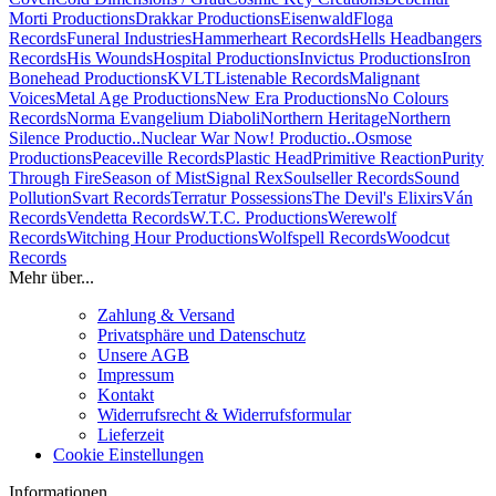
Morti Productions
Drakkar Productions
Eisenwald
Floga
Records
Funeral Industries
Hammerheart Records
Hells Headbangers
Records
His Wounds
Hospital Productions
Invictus Productions
Iron
Bonehead Productions
KVLT
Listenable Records
Malignant
Voices
Metal Age Productions
New Era Productions
No Colours
Records
Norma Evangelium Diaboli
Northern Heritage
Northern
Silence Productio..
Nuclear War Now! Productio..
Osmose
Productions
Peaceville Records
Plastic Head
Primitive Reaction
Purity
Through Fire
Season of Mist
Signal Rex
Soulseller Records
Sound
Pollution
Svart Records
Terratur Possessions
The Devil's Elixirs
Ván
Records
Vendetta Records
W.T.C. Productions
Werewolf
Records
Witching Hour Productions
Wolfspell Records
Woodcut
Records
Mehr über...
Zahlung & Versand
Privatsphäre und Datenschutz
Unsere AGB
Impressum
Kontakt
Widerrufsrecht & Widerrufsformular
Lieferzeit
Cookie Einstellungen
Informationen