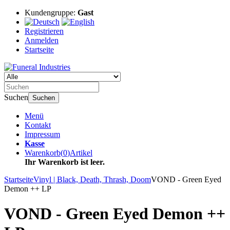
Kundengruppe:
Gast
Registrieren
Anmelden
Startseite
Suchen
Suchen
Menü
Kontakt
Impressum
Kasse
Warenkorb
(
0
)
Artikel
Ihr Warenkorb ist leer.
Startseite
Vinyl | Black, Death, Thrash, Doom
VOND - Green Eyed
Demon ++ LP
VOND - Green Eyed Demon ++