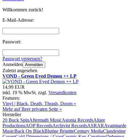
Willkommen zurück!
E-Mail-Adresse:
Passwort:
Passwort vergessen?
Anmelden
Anmelden
Zuletzt angesehen
VOND - Green Eyed Demon ++ LP
14,99 EUR
inkl. 19 % MwSt. zzgl.
Versandkosten
Features:
Vinyl | Black, Death, Thrash, Doom »
Mehr auf Ihrer privaten Seite »
Hersteller
20 Buck Spin
Aftermath Music
Agonia Records
Altare
Productions
AOP Records
Archivist Records
ASRAR
Avantgarde
Music
Back On Black
Blutige Brigitte
Century Media
Clandestine
Coven
Cold Dimensions / Grau
Cosmic Key Creations
Debemur