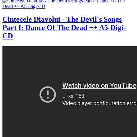
Cintecele Diavolui - The Devil's Songs
Part I: Dance Of The Dead ++ A5-Digi-
CD