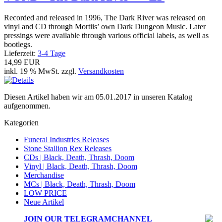
Recorded and released in 1996, The Dark River was released on
vinyl and CD through Mortiis’ own Dark Dungeon Music. Later
pressings were available through various official labels, as well as
bootlegs.
Lieferzeit:
3-4 Tage
14,99 EUR
inkl. 19 % MwSt. zzgl.
Versandkosten
Diesen Artikel haben wir am 05.01.2017 in unseren Katalog
aufgenommen.
Kategorien
Funeral Industries Releases
Stone Stallion Rex Releases
CDs | Black, Death, Thrash, Doom
Vinyl | Black, Death, Thrash, Doom
Merchandise
MCs | Black, Death, Thrash, Doom
LOW PRICE
Neue Artikel
JOIN OUR
TELEGRAMCHANNEL