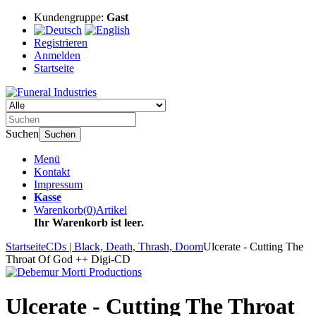
Kundengruppe:
Gast
Registrieren
Anmelden
Startseite
Suchen
Suchen
Menü
Kontakt
Impressum
Kasse
Warenkorb
(
0
)
Artikel
Ihr Warenkorb ist leer.
Startseite
CDs | Black, Death, Thrash, Doom
Ulcerate - Cutting The
Throat Of God ++ Digi-CD
Ulcerate - Cutting The Throat