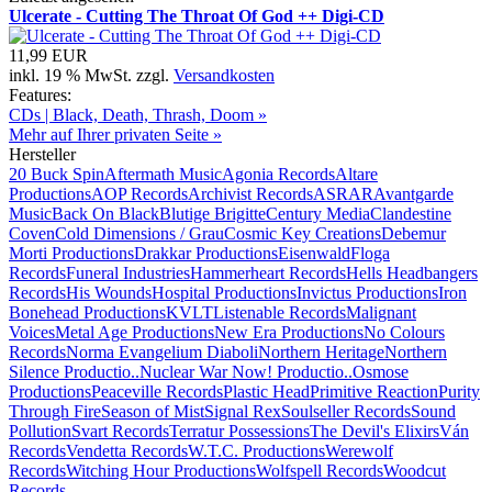
Ulcerate - Cutting The Throat Of God ++ Digi-CD
11,99 EUR
inkl. 19 % MwSt. zzgl.
Versandkosten
Features:
CDs | Black, Death, Thrash, Doom »
Mehr auf Ihrer privaten Seite »
Hersteller
20 Buck Spin
Aftermath Music
Agonia Records
Altare
Productions
AOP Records
Archivist Records
ASRAR
Avantgarde
Music
Back On Black
Blutige Brigitte
Century Media
Clandestine
Coven
Cold Dimensions / Grau
Cosmic Key Creations
Debemur
Morti Productions
Drakkar Productions
Eisenwald
Floga
Records
Funeral Industries
Hammerheart Records
Hells Headbangers
Records
His Wounds
Hospital Productions
Invictus Productions
Iron
Bonehead Productions
KVLT
Listenable Records
Malignant
Voices
Metal Age Productions
New Era Productions
No Colours
Records
Norma Evangelium Diaboli
Northern Heritage
Northern
Silence Productio..
Nuclear War Now! Productio..
Osmose
Productions
Peaceville Records
Plastic Head
Primitive Reaction
Purity
Through Fire
Season of Mist
Signal Rex
Soulseller Records
Sound
Pollution
Svart Records
Terratur Possessions
The Devil's Elixirs
Ván
Records
Vendetta Records
W.T.C. Productions
Werewolf
Records
Witching Hour Productions
Wolfspell Records
Woodcut
Records