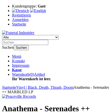
Kundengruppe:
Gast
Registrieren
Anmelden
Startseite
Suchen
Suchen
Menü
Kontakt
Impressum
Kasse
Warenkorb
(
0
)
Artikel
Ihr Warenkorb ist leer.
Startseite
Vinyl | Black, Death, Thrash, Doom
Anathema - Serenades
++ MARBLED LP
Anathema - Serenades ++