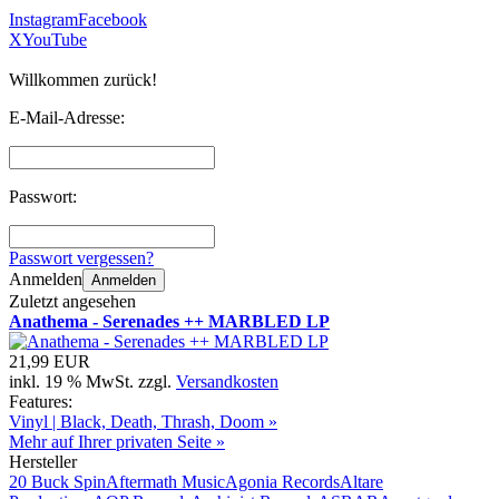
Instagram
Facebook
X
YouTube
Willkommen zurück!
E-Mail-Adresse:
Passwort:
Passwort vergessen?
Anmelden
Anmelden
Zuletzt angesehen
Anathema - Serenades ++ MARBLED LP
21,99 EUR
inkl. 19 % MwSt. zzgl.
Versandkosten
Features:
Vinyl | Black, Death, Thrash, Doom »
Mehr auf Ihrer privaten Seite »
Hersteller
20 Buck Spin
Aftermath Music
Agonia Records
Altare