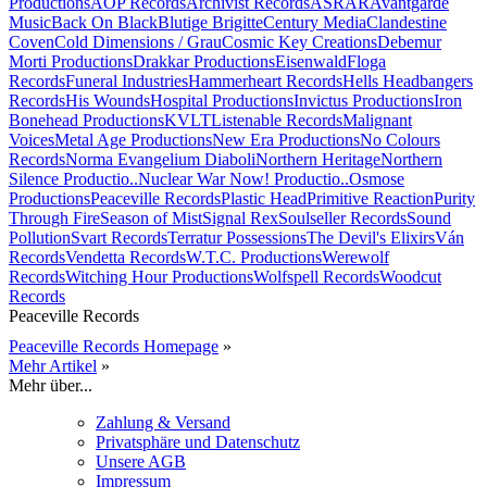
Productions
AOP Records
Archivist Records
ASRAR
Avantgarde
Music
Back On Black
Blutige Brigitte
Century Media
Clandestine
Coven
Cold Dimensions / Grau
Cosmic Key Creations
Debemur
Morti Productions
Drakkar Productions
Eisenwald
Floga
Records
Funeral Industries
Hammerheart Records
Hells Headbangers
Records
His Wounds
Hospital Productions
Invictus Productions
Iron
Bonehead Productions
KVLT
Listenable Records
Malignant
Voices
Metal Age Productions
New Era Productions
No Colours
Records
Norma Evangelium Diaboli
Northern Heritage
Northern
Silence Productio..
Nuclear War Now! Productio..
Osmose
Productions
Peaceville Records
Plastic Head
Primitive Reaction
Purity
Through Fire
Season of Mist
Signal Rex
Soulseller Records
Sound
Pollution
Svart Records
Terratur Possessions
The Devil's Elixirs
Ván
Records
Vendetta Records
W.T.C. Productions
Werewolf
Records
Witching Hour Productions
Wolfspell Records
Woodcut
Records
Peaceville Records
Peaceville Records Homepage
»
Mehr Artikel
»
Mehr über...
Zahlung & Versand
Privatsphäre und Datenschutz
Unsere AGB
Impressum