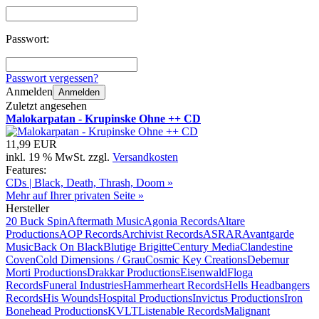
Passwort:
Passwort vergessen?
Anmelden
Anmelden
Zuletzt angesehen
Malokarpatan - Krupinske Ohne ++ CD
11,99 EUR
inkl. 19 % MwSt. zzgl.
Versandkosten
Features:
CDs | Black, Death, Thrash, Doom »
Mehr auf Ihrer privaten Seite »
Hersteller
20 Buck Spin
Aftermath Music
Agonia Records
Altare
Productions
AOP Records
Archivist Records
ASRAR
Avantgarde
Music
Back On Black
Blutige Brigitte
Century Media
Clandestine
Coven
Cold Dimensions / Grau
Cosmic Key Creations
Debemur
Morti Productions
Drakkar Productions
Eisenwald
Floga
Records
Funeral Industries
Hammerheart Records
Hells Headbangers
Records
His Wounds
Hospital Productions
Invictus Productions
Iron
Bonehead Productions
KVLT
Listenable Records
Malignant