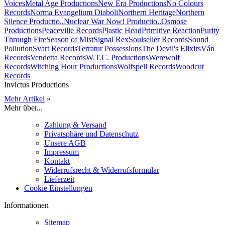
Voices
Metal Age Productions
New Era Productions
No Colours
Records
Norma Evangelium Diaboli
Northern Heritage
Northern
Silence Productio..
Nuclear War Now! Productio..
Osmose
Productions
Peaceville Records
Plastic Head
Primitive Reaction
Purity
Through Fire
Season of Mist
Signal Rex
Soulseller Records
Sound
Pollution
Svart Records
Terratur Possessions
The Devil's Elixirs
Ván
Records
Vendetta Records
W.T.C. Productions
Werewolf
Records
Witching Hour Productions
Wolfspell Records
Woodcut
Records
Invictus Productions
Mehr Artikel
»
Mehr über...
Zahlung & Versand
Privatsphäre und Datenschutz
Unsere AGB
Impressum
Kontakt
Widerrufsrecht & Widerrufsformular
Lieferzeit
Cookie Einstellungen
Informationen
Sitemap