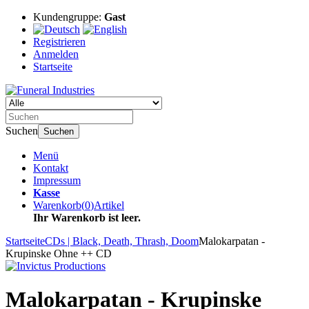
Kundengruppe:
Gast
Registrieren
Anmelden
Startseite
Suchen
Suchen
Menü
Kontakt
Impressum
Kasse
Warenkorb
(
0
)
Artikel
Ihr Warenkorb ist leer.
Startseite
CDs | Black, Death, Thrash, Doom
Malokarpatan -
Krupinske Ohne ++ CD
Malokarpatan - Krupinske