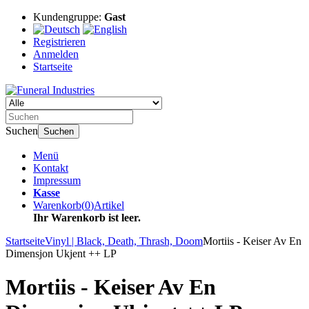
Kundengruppe:
Gast
Registrieren
Anmelden
Startseite
Suchen
Suchen
Menü
Kontakt
Impressum
Kasse
Warenkorb
(
0
)
Artikel
Ihr Warenkorb ist leer.
Startseite
Vinyl | Black, Death, Thrash, Doom
Mortiis - Keiser Av En
Dimensjon Ukjent ++ LP
Mortiis - Keiser Av En