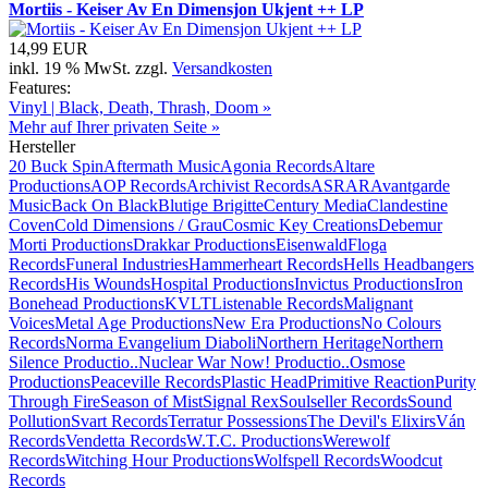
Mortiis - Keiser Av En Dimensjon Ukjent ++ LP
14,99 EUR
inkl. 19 % MwSt. zzgl.
Versandkosten
Features:
Vinyl | Black, Death, Thrash, Doom »
Mehr auf Ihrer privaten Seite »
Hersteller
20 Buck Spin
Aftermath Music
Agonia Records
Altare
Productions
AOP Records
Archivist Records
ASRAR
Avantgarde
Music
Back On Black
Blutige Brigitte
Century Media
Clandestine
Coven
Cold Dimensions / Grau
Cosmic Key Creations
Debemur
Morti Productions
Drakkar Productions
Eisenwald
Floga
Records
Funeral Industries
Hammerheart Records
Hells Headbangers
Records
His Wounds
Hospital Productions
Invictus Productions
Iron
Bonehead Productions
KVLT
Listenable Records
Malignant
Voices
Metal Age Productions
New Era Productions
No Colours
Records
Norma Evangelium Diaboli
Northern Heritage
Northern
Silence Productio..
Nuclear War Now! Productio..
Osmose
Productions
Peaceville Records
Plastic Head
Primitive Reaction
Purity
Through Fire
Season of Mist
Signal Rex
Soulseller Records
Sound
Pollution
Svart Records
Terratur Possessions
The Devil's Elixirs
Ván
Records
Vendetta Records
W.T.C. Productions
Werewolf
Records
Witching Hour Productions
Wolfspell Records
Woodcut
Records