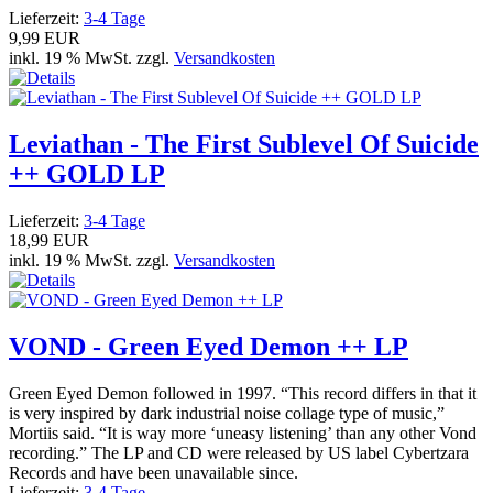
Lieferzeit:
3-4 Tage
9,99 EUR
inkl. 19 % MwSt. zzgl.
Versandkosten
Leviathan - The First Sublevel Of Suicide
++ GOLD LP
Lieferzeit:
3-4 Tage
18,99 EUR
inkl. 19 % MwSt. zzgl.
Versandkosten
VOND - Green Eyed Demon ++ LP
Green Eyed Demon followed in 1997. “This record differs in that it
is very inspired by dark industrial noise collage type of music,”
Mortiis said. “It is way more ‘uneasy listening’ than any other Vond
recording.” The LP and CD were released by US label Cybertzara
Records and have been unavailable since.
Lieferzeit:
3-4 Tage