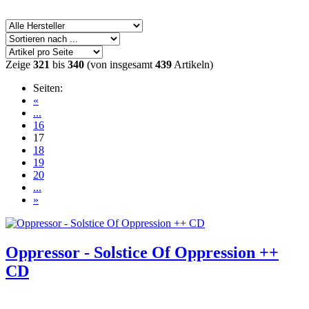
Zeige
321
bis
340
(von insgesamt
439
Artikeln)
Seiten:
«
...
16
17
18
19
20
...
»
Oppressor - Solstice Of Oppression ++
CD