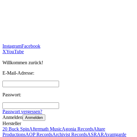
Instagram
Facebook
X
YouTube
Willkommen zurück!
E-Mail-Adresse:
Passwort:
Passwort vergessen?
Anmelden
Anmelden
Hersteller
20 Buck Spin
Aftermath Music
Agonia Records
Altare
Productions
AOP Records
Archivist Records
ASRAR
Avantgarde