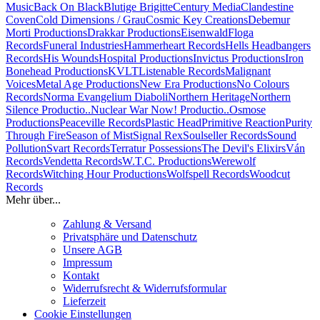
Music
Back On Black
Blutige Brigitte
Century Media
Clandestine
Coven
Cold Dimensions / Grau
Cosmic Key Creations
Debemur
Morti Productions
Drakkar Productions
Eisenwald
Floga
Records
Funeral Industries
Hammerheart Records
Hells Headbangers
Records
His Wounds
Hospital Productions
Invictus Productions
Iron
Bonehead Productions
KVLT
Listenable Records
Malignant
Voices
Metal Age Productions
New Era Productions
No Colours
Records
Norma Evangelium Diaboli
Northern Heritage
Northern
Silence Productio..
Nuclear War Now! Productio..
Osmose
Productions
Peaceville Records
Plastic Head
Primitive Reaction
Purity
Through Fire
Season of Mist
Signal Rex
Soulseller Records
Sound
Pollution
Svart Records
Terratur Possessions
The Devil's Elixirs
Ván
Records
Vendetta Records
W.T.C. Productions
Werewolf
Records
Witching Hour Productions
Wolfspell Records
Woodcut
Records
Mehr über...
Zahlung & Versand
Privatsphäre und Datenschutz
Unsere AGB
Impressum
Kontakt
Widerrufsrecht & Widerrufsformular
Lieferzeit
Cookie Einstellungen