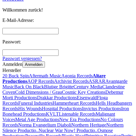
Willkommen zurück!
E-Mail-Adresse:
Passwort:
Passwort vergessen?
Anmelden
Anmelden
Hersteller
20 Buck Spin
Aftermath Music
Agonia Records
Altare
Productions
AOP Records
Archivist Records
ASRAR
Avantgarde
Music
Back On Black
Blutige Brigitte
Century Media
Clandestine
Coven
Cold Dimensions / Grau
Cosmic Key Creations
Debemur
Morti Productions
Drakkar Productions
Eisenwald
Floga
Records
Funeral Industries
Hammerheart Records
Hells Headbangers
Records
His Wounds
Hospital Productions
Invictus Productions
Iron
Bonehead Productions
KVLT
Listenable Records
Malignant
Voices
Metal Age Productions
New Era Productions
No Colours
Records
Norma Evangelium Diaboli
Northern Heritage
Northern
Silence Productio..
Nuclear War Now! Productio..
Osmose
Productions
Peaceville Records
Plastic Head
Primitive Reaction
Purity