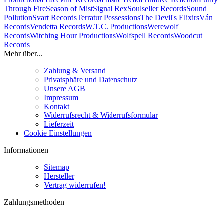
Through Fire
Season of Mist
Signal Rex
Soulseller Records
Sound
Pollution
Svart Records
Terratur Possessions
The Devil's Elixirs
Ván
Records
Vendetta Records
W.T.C. Productions
Werewolf
Records
Witching Hour Productions
Wolfspell Records
Woodcut
Records
Mehr über...
Zahlung & Versand
Privatsphäre und Datenschutz
Unsere AGB
Impressum
Kontakt
Widerrufsrecht & Widerrufsformular
Lieferzeit
Cookie Einstellungen
Informationen
Sitemap
Hersteller
Vertrag widerrufen!
Zahlungsmethoden