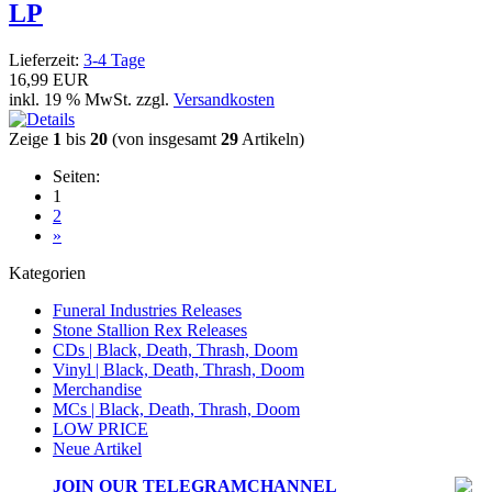
LP
Lieferzeit:
3-4 Tage
16,99 EUR
inkl. 19 % MwSt. zzgl.
Versandkosten
Zeige
1
bis
20
(von insgesamt
29
Artikeln)
Seiten:
1
2
»
Kategorien
Funeral Industries Releases
Stone Stallion Rex Releases
CDs | Black, Death, Thrash, Doom
Vinyl | Black, Death, Thrash, Doom
Merchandise
MCs | Black, Death, Thrash, Doom
LOW PRICE
Neue Artikel
JOIN OUR
TELEGRAMCHANNEL