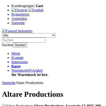
Kundengruppe:
Gast
Registrieren
Anmelden
Startseite
Suchen
Suchen
Menü
Kontakt
Impressum
Kasse
Warenkorb
(
0
)
Artikel
Ihr Warenkorb ist leer.
Startseite
Altare Productions
Altare Productions
Altare Productions
Apartado 17
4935-308