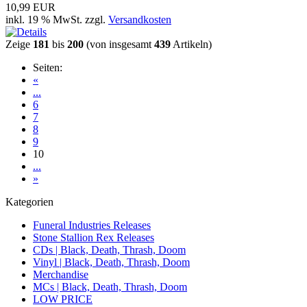
10,99 EUR
inkl. 19 % MwSt. zzgl.
Versandkosten
Zeige
181
bis
200
(von insgesamt
439
Artikeln)
Seiten:
«
...
6
7
8
9
10
...
»
Kategorien
Funeral Industries Releases
Stone Stallion Rex Releases
CDs | Black, Death, Thrash, Doom
Vinyl | Black, Death, Thrash, Doom
Merchandise
MCs | Black, Death, Thrash, Doom
LOW PRICE