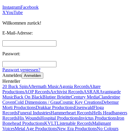
Instagram
Facebook
X
YouTube
Willkommen zurück!
E-Mail-Adresse:
Passwort:
Passwort vergessen?
Anmelden
Anmelden
Hersteller
20 Buck Spin
Aftermath Music
Agonia Records
Altare
Productions
AOP Records
Archivist Records
ASRAR
Avantgarde
Music
Back On Black
Blutige Brigitte
Century Media
Clandestine
Coven
Cold Dimensions / Grau
Cosmic Key Creations
Debemur
Morti Productions
Drakkar Productions
Eisenwald
Floga
Records
Funeral Industries
Hammerheart Records
Hells Headbangers
Records
His Wounds
Hospital Productions
Invictus Productions
Iron
Bonehead Productions
KVLT
Listenable Records
Malignant
Voices
Metal Age Productions
New Era Productions
No Colours