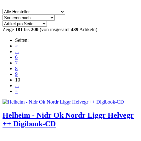
Zeige
181
bis
200
(von insgesamt
439
Artikeln)
Seiten:
«
...
6
7
8
9
10
...
»
Helheim - Nidr Ok Nordr Liggr Helvegr
++ Digibook-CD