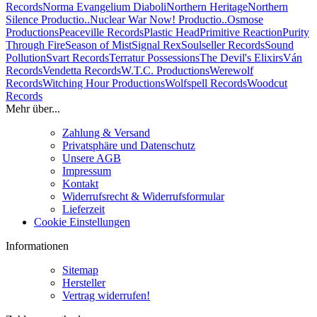
Records
Norma Evangelium Diaboli
Northern Heritage
Northern
Silence Productio..
Nuclear War Now! Productio..
Osmose
Productions
Peaceville Records
Plastic Head
Primitive Reaction
Purity
Through Fire
Season of Mist
Signal Rex
Soulseller Records
Sound
Pollution
Svart Records
Terratur Possessions
The Devil's Elixirs
Ván
Records
Vendetta Records
W.T.C. Productions
Werewolf
Records
Witching Hour Productions
Wolfspell Records
Woodcut
Records
Mehr über...
Zahlung & Versand
Privatsphäre und Datenschutz
Unsere AGB
Impressum
Kontakt
Widerrufsrecht & Widerrufsformular
Lieferzeit
Cookie Einstellungen
Informationen
Sitemap
Hersteller
Vertrag widerrufen!