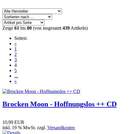
Zeige
61
bis
80
(von insgesamt
439
Artikeln)
Seiten:
«
1
2
3
4
5
...
»
Brocken Moon - Hoffnungslos ++ CD
10,99 EUR
inkl. 19 % MwSt. zzgl.
Versandkosten