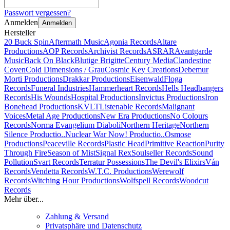
Passwort vergessen?
Anmelden
Anmelden
Hersteller
20 Buck Spin
Aftermath Music
Agonia Records
Altare
Productions
AOP Records
Archivist Records
ASRAR
Avantgarde
Music
Back On Black
Blutige Brigitte
Century Media
Clandestine
Coven
Cold Dimensions / Grau
Cosmic Key Creations
Debemur
Morti Productions
Drakkar Productions
Eisenwald
Floga
Records
Funeral Industries
Hammerheart Records
Hells Headbangers
Records
His Wounds
Hospital Productions
Invictus Productions
Iron
Bonehead Productions
KVLT
Listenable Records
Malignant
Voices
Metal Age Productions
New Era Productions
No Colours
Records
Norma Evangelium Diaboli
Northern Heritage
Northern
Silence Productio..
Nuclear War Now! Productio..
Osmose
Productions
Peaceville Records
Plastic Head
Primitive Reaction
Purity
Through Fire
Season of Mist
Signal Rex
Soulseller Records
Sound
Pollution
Svart Records
Terratur Possessions
The Devil's Elixirs
Ván
Records
Vendetta Records
W.T.C. Productions
Werewolf
Records
Witching Hour Productions
Wolfspell Records
Woodcut
Records
Mehr über...
Zahlung & Versand
Privatsphäre und Datenschutz