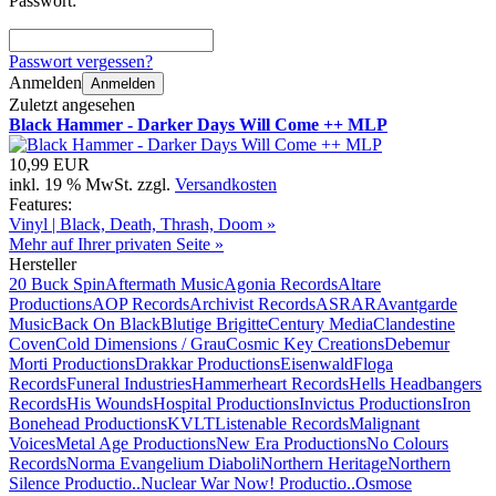
Passwort:
Passwort vergessen?
Anmelden
Anmelden
Zuletzt angesehen
Black Hammer - Darker Days Will Come ++ MLP
10,99 EUR
inkl. 19 % MwSt. zzgl.
Versandkosten
Features:
Vinyl | Black, Death, Thrash, Doom »
Mehr auf Ihrer privaten Seite »
Hersteller
20 Buck Spin
Aftermath Music
Agonia Records
Altare
Productions
AOP Records
Archivist Records
ASRAR
Avantgarde
Music
Back On Black
Blutige Brigitte
Century Media
Clandestine
Coven
Cold Dimensions / Grau
Cosmic Key Creations
Debemur
Morti Productions
Drakkar Productions
Eisenwald
Floga
Records
Funeral Industries
Hammerheart Records
Hells Headbangers
Records
His Wounds
Hospital Productions
Invictus Productions
Iron
Bonehead Productions
KVLT
Listenable Records
Malignant
Voices
Metal Age Productions
New Era Productions
No Colours
Records
Norma Evangelium Diaboli
Northern Heritage
Northern
Silence Productio..
Nuclear War Now! Productio..
Osmose