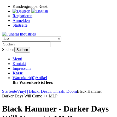
Kundengruppe:
Gast
Registrieren
Anmelden
Startseite
Suchen
Suchen
Menü
Kontakt
Impressum
Kasse
Warenkorb
(
0
)
Artikel
Ihr Warenkorb ist leer.
Startseite
Vinyl | Black, Death, Thrash, Doom
Black Hammer -
Darker Days Will Come ++ MLP
Black Hammer - Darker Days