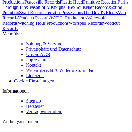
Productions
Peaceville Records
Plastic Head
Primitive Reaction
Purity
Through Fire
Season of Mist
Signal Rex
Soulseller Records
Sound
Pollution
Svart Records
Terratur Possessions
The Devil's Elixirs
Ván
Records
Vendetta Records
W.T.C. Productions
Werewolf
Records
Witching Hour Productions
Wolfspell Records
Woodcut
Records
Mehr über...
Zahlung & Versand
Privatsphäre und Datenschutz
Unsere AGB
Impressum
Kontakt
Widerrufsrecht & Widerrufsformular
Lieferzeit
Cookie Einstellungen
Informationen
Sitemap
Hersteller
Vertrag widerrufen!
Zahlungsmethoden