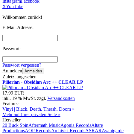
Instagram
Facebook
X
YouTube
Willkommen zurück!
E-Mail-Adresse:
Passwort:
Passwort vergessen?
Anmelden
Anmelden
Zuletzt angesehen
Pillorian - Obsidian Arc ++ CLEAR LP
17,99 EUR
inkl. 19 % MwSt. zzgl.
Versandkosten
Features:
Vinyl | Black, Death, Thrash, Doom »
Mehr auf Ihrer privaten Seite »
Hersteller
20 Buck Spin
Aftermath Music
Agonia Records
Altare
Productions
AOP Records
Archivist Records
ASRAR
Avantgarde