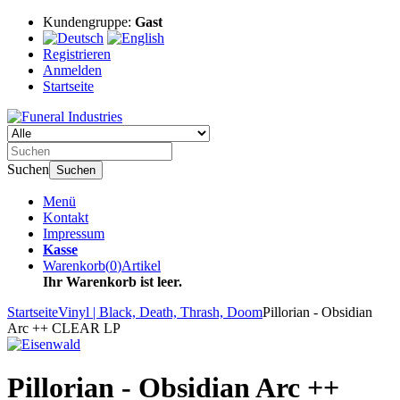
Kundengruppe:
Gast
Registrieren
Anmelden
Startseite
Suchen
Suchen
Menü
Kontakt
Impressum
Kasse
Warenkorb
(
0
)
Artikel
Ihr Warenkorb ist leer.
Startseite
Vinyl | Black, Death, Thrash, Doom
Pillorian - Obsidian
Arc ++ CLEAR LP
Pillorian - Obsidian Arc ++