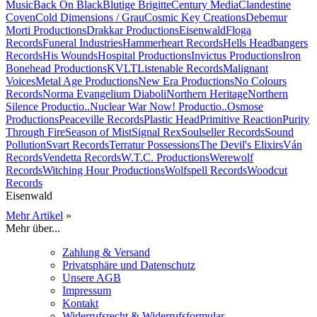
Music
Back On Black
Blutige Brigitte
Century Media
Clandestine
Coven
Cold Dimensions / Grau
Cosmic Key Creations
Debemur
Morti Productions
Drakkar Productions
Eisenwald
Floga
Records
Funeral Industries
Hammerheart Records
Hells Headbangers
Records
His Wounds
Hospital Productions
Invictus Productions
Iron
Bonehead Productions
KVLT
Listenable Records
Malignant
Voices
Metal Age Productions
New Era Productions
No Colours
Records
Norma Evangelium Diaboli
Northern Heritage
Northern
Silence Productio..
Nuclear War Now! Productio..
Osmose
Productions
Peaceville Records
Plastic Head
Primitive Reaction
Purity
Through Fire
Season of Mist
Signal Rex
Soulseller Records
Sound
Pollution
Svart Records
Terratur Possessions
The Devil's Elixirs
Ván
Records
Vendetta Records
W.T.C. Productions
Werewolf
Records
Witching Hour Productions
Wolfspell Records
Woodcut
Records
Eisenwald
Mehr Artikel
»
Mehr über...
Zahlung & Versand
Privatsphäre und Datenschutz
Unsere AGB
Impressum
Kontakt
Widerrufsrecht & Widerrufsformular