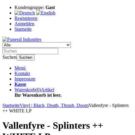
Kundengruppe:
Gast
Registrieren
Anmelden
Startseite
Suchen
Suchen
Menü
Kontakt
Impressum
Kasse
Warenkorb
(
0
)
Artikel
Ihr Warenkorb ist leer.
Startseite
Vinyl | Black, Death, Thrash, Doom
Vallenfyre - Splinters
++ WHITE LP
Vallenfyre - Splinters ++