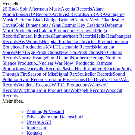
Hersteller
20 Buck Spin
Aftermath Music
Agonia Records
Altare
Productions
AOP Records
Archivist Records
ASRAR
Avantgarde
Music
Back On Black
Blutige Brigitte
Century Media
Clandestine
Coven
Cold Dimensions / Grau
Cosmic Key Creations
Debemur
Morti Productions
Drakkar Productions
Eisenwald
Floga
Records
Funeral Industries
Hammerheart Records
Hells Headbangers
Records
His Wounds
Hospital Productions
Invictus Productions
Iron
Bonehead Productions
KVLT
Listenable Records
Malignant
Voices
Metal Age Productions
New Era Productions
No Colours
Records
Norma Evangelium Diaboli
Northern Heritage
Northern
Silence Productio..
Nuclear War Now! Productio..
Osmose
Productions
Peaceville Records
Plastic Head
Primitive Reaction
Purity
Through Fire
Season of Mist
Signal Rex
Soulseller Records
Sound
Pollution
Svart Records
Terratur Possessions
The Devil's Elixirs
Ván
Records
Vendetta Records
W.T.C. Productions
Werewolf
Records
Witching Hour Productions
Wolfspell Records
Woodcut
Records
Mehr über...
Zahlung & Versand
Privatsphäre und Datenschutz
Unsere AGB
Impressum
Kontakt