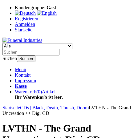
Kundengruppe:
Gast
Registrieren
Anmelden
Startseite
Suchen
Suchen
Menü
Kontakt
Impressum
Kasse
Warenkorb
(
0
)
Artikel
Ihr Warenkorb ist leer.
Startseite
CDs | Black, Death, Thrash, Doom
LVTHN - The Grand
Uncreation ++ Digi-CD
LVTHN - The Grand