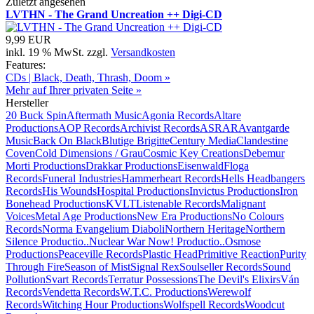
Zuletzt angesehen
LVTHN - The Grand Uncreation ++ Digi-CD
9,99 EUR
inkl. 19 % MwSt. zzgl.
Versandkosten
Features:
CDs | Black, Death, Thrash, Doom »
Mehr auf Ihrer privaten Seite »
Hersteller
20 Buck Spin
Aftermath Music
Agonia Records
Altare
Productions
AOP Records
Archivist Records
ASRAR
Avantgarde
Music
Back On Black
Blutige Brigitte
Century Media
Clandestine
Coven
Cold Dimensions / Grau
Cosmic Key Creations
Debemur
Morti Productions
Drakkar Productions
Eisenwald
Floga
Records
Funeral Industries
Hammerheart Records
Hells Headbangers
Records
His Wounds
Hospital Productions
Invictus Productions
Iron
Bonehead Productions
KVLT
Listenable Records
Malignant
Voices
Metal Age Productions
New Era Productions
No Colours
Records
Norma Evangelium Diaboli
Northern Heritage
Northern
Silence Productio..
Nuclear War Now! Productio..
Osmose
Productions
Peaceville Records
Plastic Head
Primitive Reaction
Purity
Through Fire
Season of Mist
Signal Rex
Soulseller Records
Sound
Pollution
Svart Records
Terratur Possessions
The Devil's Elixirs
Ván
Records
Vendetta Records
W.T.C. Productions
Werewolf
Records
Witching Hour Productions
Wolfspell Records
Woodcut