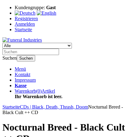
Kundengruppe:
Gast
Registrieren
Anmelden
Startseite
Suchen
Suchen
Menü
Kontakt
Impressum
Kasse
Warenkorb
(
0
)
Artikel
Ihr Warenkorb ist leer.
Startseite
CDs | Black, Death, Thrash, Doom
Nocturnal Breed -
Black Cult ++ CD
Nocturnal Breed - Black Cult