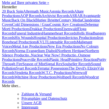
Mehr auf Ihrer privaten Seite »
Hersteller
20 Buck Spin
Aftermath Music
Agonia Records
Altare
Productions
AOP Records
Archivist Records
ASRAR
Avantgarde
Music
Back On Black
Blutige Brigitte
Century Media
Clandestine
Coven
Cold Dimensions / Grau
Cosmic Key Creations
Debemur
Morti Productions
Drakkar Productions
Eisenwald
Floga
Records
Funeral Industries
Hammerheart Records
Hells Headbangers
Records
His Wounds
Hospital Productions
Invictus Productions
Iron
Bonehead Productions
KVLT
Listenable Records
Malignant
Voices
Metal Age Productions
New Era Productions
No Colours
Records
Norma Evangelium Diaboli
Northern Heritage
Northern
Silence Productio..
Nuclear War Now! Productio..
Osmose
Productions
Peaceville Records
Plastic Head
Primitive Reaction
Purity
Through Fire
Season of Mist
Signal Rex
Soulseller Records
Sound
Pollution
Svart Records
Terratur Possessions
The Devil's Elixirs
Ván
Records
Vendetta Records
W.T.C. Productions
Werewolf
Records
Witching Hour Productions
Wolfspell Records
Woodcut
Records
Mehr über...
Zahlung & Versand
Privatsphäre und Datenschutz
Unsere AGB
Impressum