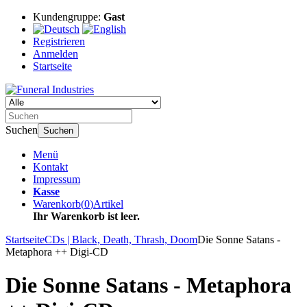
Kundengruppe:
Gast
Registrieren
Anmelden
Startseite
Suchen
Suchen
Menü
Kontakt
Impressum
Kasse
Warenkorb
(
0
)
Artikel
Ihr Warenkorb ist leer.
Startseite
CDs | Black, Death, Thrash, Doom
Die Sonne Satans -
Metaphora ++ Digi-CD
Die Sonne Satans - Metaphora