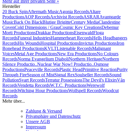
Mehr auf Ihrer privaten Seite »
Hersteller
20 Buck Spin
Aftermath Music
Agonia Records
Altare
Productions
AOP Records
Archivist Records
ASRAR
Avantgarde
Music
Back On Black
Blutige Brigitte
Century Media
Clandestine
Coven
Cold Dimensions / Grau
Cosmic Key Creations
Debemur
Morti Productions
Drakkar Productions
Eisenwald
Floga
Records
Funeral Industries
Hammerheart Records
Hells Headbangers
Records
His Wounds
Hospital Productions
Invictus Productions
Iron
Bonehead Productions
KVLT
Listenable Records
Malignant
Voices
Metal Age Productions
New Era Productions
No Colours
Records
Norma Evangelium Diaboli
Northern Heritage
Northern
Silence Productio..
Nuclear War Now! Productio..
Osmose
Productions
Peaceville Records
Plastic Head
Primitive Reaction
Purity
Through Fire
Season of Mist
Signal Rex
Soulseller Records
Sound
Pollution
Svart Records
Terratur Possessions
The Devil's Elixirs
Ván
Records
Vendetta Records
W.T.C. Productions
Werewolf
Records
Witching Hour Productions
Wolfspell Records
Woodcut
Records
Mehr über...
Zahlung & Versand
Privatsphäre und Datenschutz
Unsere AGB
Impressum