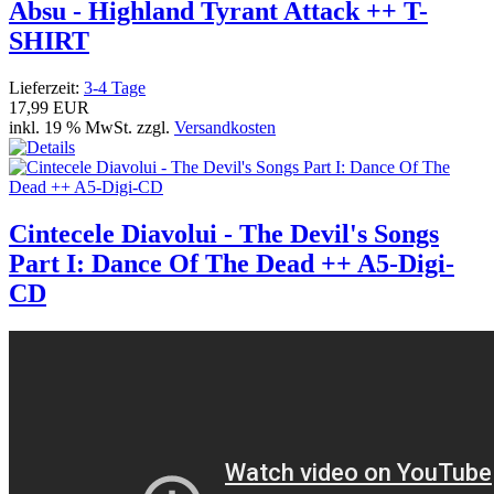
Absu - Highland Tyrant Attack ++ T-
SHIRT
Lieferzeit:
3-4 Tage
17,99 EUR
inkl. 19 % MwSt. zzgl.
Versandkosten
Cintecele Diavolui - The Devil's Songs
Part I: Dance Of The Dead ++ A5-Digi-
CD