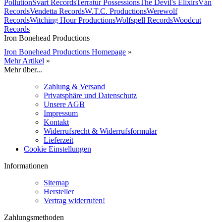
Pollution
Svart Records
Terratur Possessions
The Devil's Elixirs
Ván
Records
Vendetta Records
W.T.C. Productions
Werewolf
Records
Witching Hour Productions
Wolfspell Records
Woodcut
Records
Iron Bonehead Productions
Iron Bonehead Productions Homepage
»
Mehr Artikel
»
Mehr über...
Zahlung & Versand
Privatsphäre und Datenschutz
Unsere AGB
Impressum
Kontakt
Widerrufsrecht & Widerrufsformular
Lieferzeit
Cookie Einstellungen
Informationen
Sitemap
Hersteller
Vertrag widerrufen!
Zahlungsmethoden