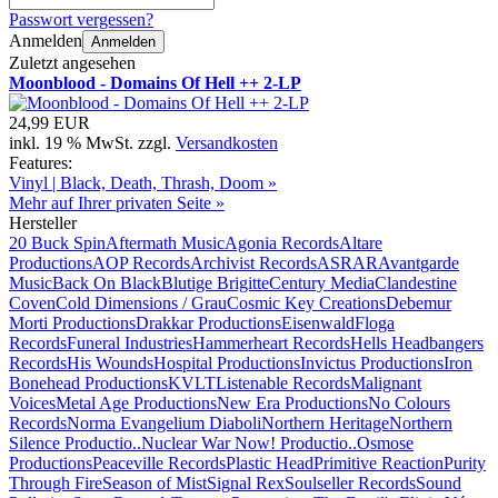
Passwort vergessen?
Anmelden
Anmelden
Zuletzt angesehen
Moonblood - Domains Of Hell ++ 2-LP
24,99 EUR
inkl. 19 % MwSt. zzgl.
Versandkosten
Features:
Vinyl | Black, Death, Thrash, Doom »
Mehr auf Ihrer privaten Seite »
Hersteller
20 Buck Spin
Aftermath Music
Agonia Records
Altare
Productions
AOP Records
Archivist Records
ASRAR
Avantgarde
Music
Back On Black
Blutige Brigitte
Century Media
Clandestine
Coven
Cold Dimensions / Grau
Cosmic Key Creations
Debemur
Morti Productions
Drakkar Productions
Eisenwald
Floga
Records
Funeral Industries
Hammerheart Records
Hells Headbangers
Records
His Wounds
Hospital Productions
Invictus Productions
Iron
Bonehead Productions
KVLT
Listenable Records
Malignant
Voices
Metal Age Productions
New Era Productions
No Colours
Records
Norma Evangelium Diaboli
Northern Heritage
Northern
Silence Productio..
Nuclear War Now! Productio..
Osmose
Productions
Peaceville Records
Plastic Head
Primitive Reaction
Purity
Through Fire
Season of Mist
Signal Rex
Soulseller Records
Sound