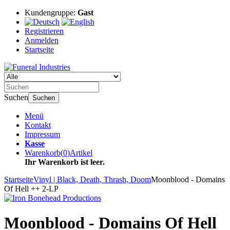
Kundengruppe:
Gast
Registrieren
Anmelden
Startseite
Suchen
Suchen
Menü
Kontakt
Impressum
Kasse
Warenkorb
(
0
)
Artikel
Ihr Warenkorb ist leer.
Startseite
Vinyl | Black, Death, Thrash, Doom
Moonblood - Domains
Of Hell ++ 2-LP
Moonblood - Domains Of Hell