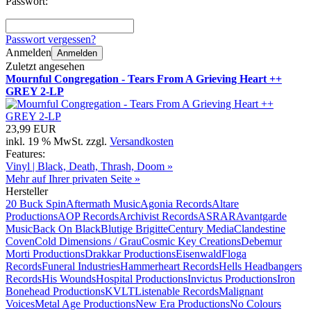
Passwort:
Passwort vergessen?
Anmelden
Anmelden
Zuletzt angesehen
Mournful Congregation - Tears From A Grieving Heart ++
GREY 2-LP
23,99 EUR
inkl. 19 % MwSt. zzgl.
Versandkosten
Features:
Vinyl | Black, Death, Thrash, Doom »
Mehr auf Ihrer privaten Seite »
Hersteller
20 Buck Spin
Aftermath Music
Agonia Records
Altare
Productions
AOP Records
Archivist Records
ASRAR
Avantgarde
Music
Back On Black
Blutige Brigitte
Century Media
Clandestine
Coven
Cold Dimensions / Grau
Cosmic Key Creations
Debemur
Morti Productions
Drakkar Productions
Eisenwald
Floga
Records
Funeral Industries
Hammerheart Records
Hells Headbangers
Records
His Wounds
Hospital Productions
Invictus Productions
Iron
Bonehead Productions
KVLT
Listenable Records
Malignant
Voices
Metal Age Productions
New Era Productions
No Colours