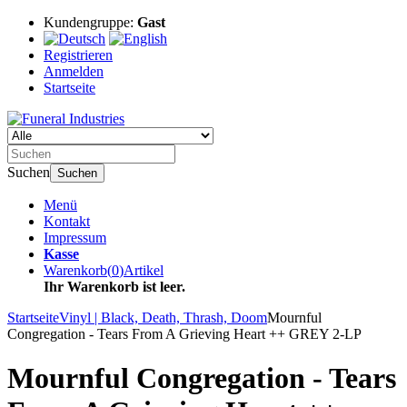
Kundengruppe:
Gast
Registrieren
Anmelden
Startseite
Suchen
Suchen
Menü
Kontakt
Impressum
Kasse
Warenkorb
(
0
)
Artikel
Ihr Warenkorb ist leer.
Startseite
Vinyl | Black, Death, Thrash, Doom
Mournful
Congregation - Tears From A Grieving Heart ++ GREY 2-LP
Mournful Congregation - Tears