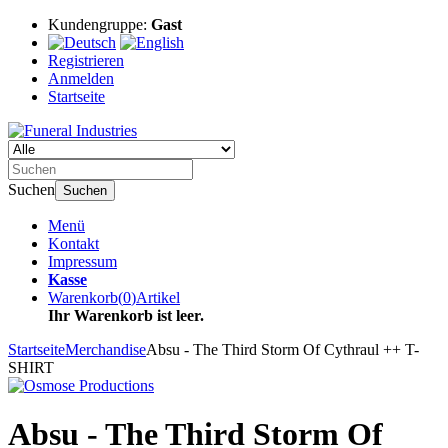
Kundengruppe:
Gast
Registrieren
Anmelden
Startseite
Suchen
Suchen
Menü
Kontakt
Impressum
Kasse
Warenkorb
(
0
)
Artikel
Ihr Warenkorb ist leer.
Startseite
Merchandise
Absu - The Third Storm Of Cythraul ++ T-
SHIRT
Absu - The Third Storm Of