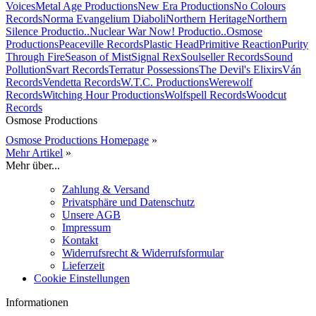
Voices
Metal Age Productions
New Era Productions
No Colours
Records
Norma Evangelium Diaboli
Northern Heritage
Northern
Silence Productio..
Nuclear War Now! Productio..
Osmose
Productions
Peaceville Records
Plastic Head
Primitive Reaction
Purity
Through Fire
Season of Mist
Signal Rex
Soulseller Records
Sound
Pollution
Svart Records
Terratur Possessions
The Devil's Elixirs
Ván
Records
Vendetta Records
W.T.C. Productions
Werewolf
Records
Witching Hour Productions
Wolfspell Records
Woodcut
Records
Osmose Productions
Osmose Productions Homepage
»
Mehr Artikel
»
Mehr über...
Zahlung & Versand
Privatsphäre und Datenschutz
Unsere AGB
Impressum
Kontakt
Widerrufsrecht & Widerrufsformular
Lieferzeit
Cookie Einstellungen
Informationen