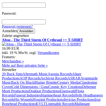
Passwort:
Passwort vergessen?
Anmelden
Anmelden
Zuletzt angesehen
Absu - The Third Storm Of Cythraul ++ T-SHIRT
16,99 EUR
inkl. 19 % MwSt. zzgl.
Versandkosten
Features:
Merchandise »
Mehr auf Ihrer privaten Seite »
Hersteller
20 Buck Spin
Aftermath Music
Agonia Records
Altare
Productions
AOP Records
Archivist Records
ASRAR
Avantgarde
Music
Back On Black
Blutige Brigitte
Century Media
Clandestine
Coven
Cold Dimensions / Grau
Cosmic Key Creations
Debemur
Morti Productions
Drakkar Productions
Eisenwald
Floga
Records
Funeral Industries
Hammerheart Records
Hells Headbangers
Records
His Wounds
Hospital Productions
Invictus Productions
Iron
Bonehead Productions
KVLT
Listenable Records
Malignant