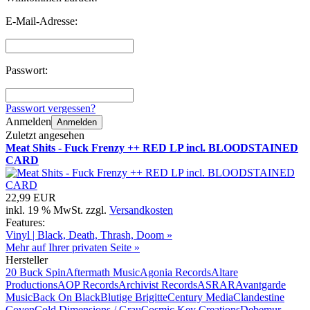
E-Mail-Adresse:
Passwort:
Passwort vergessen?
Anmelden
Anmelden
Zuletzt angesehen
Meat Shits - Fuck Frenzy ++ RED LP incl. BLOODSTAINED
CARD
22,99 EUR
inkl. 19 % MwSt. zzgl.
Versandkosten
Features:
Vinyl | Black, Death, Thrash, Doom »
Mehr auf Ihrer privaten Seite »
Hersteller
20 Buck Spin
Aftermath Music
Agonia Records
Altare
Productions
AOP Records
Archivist Records
ASRAR
Avantgarde
Music
Back On Black
Blutige Brigitte
Century Media
Clandestine
Coven
Cold Dimensions / Grau
Cosmic Key Creations
Debemur