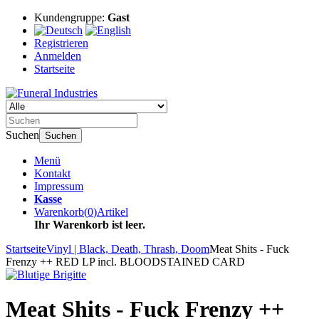
Kundengruppe:
Gast
Registrieren
Anmelden
Startseite
Suchen
Suchen
Menü
Kontakt
Impressum
Kasse
Warenkorb
(
0
)
Artikel
Ihr Warenkorb ist leer.
Startseite
Vinyl | Black, Death, Thrash, Doom
Meat Shits - Fuck
Frenzy ++ RED LP incl. BLOODSTAINED CARD
Meat Shits - Fuck Frenzy ++