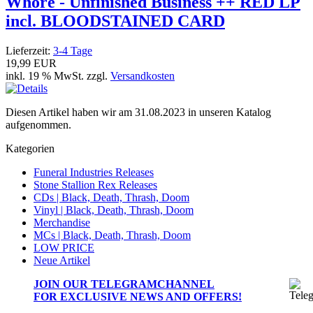
Whore - Unfinished Business ++ RED LP
incl. BLOODSTAINED CARD
Lieferzeit:
3-4 Tage
19,99 EUR
inkl. 19 % MwSt. zzgl.
Versandkosten
Diesen Artikel haben wir am 31.08.2023 in unseren Katalog
aufgenommen.
Kategorien
Funeral Industries Releases
Stone Stallion Rex Releases
CDs | Black, Death, Thrash, Doom
Vinyl | Black, Death, Thrash, Doom
Merchandise
MCs | Black, Death, Thrash, Doom
LOW PRICE
Neue Artikel
JOIN OUR
TELEGRAMCHANNEL
FOR EXCLUSIVE NEWS AND OFFERS!