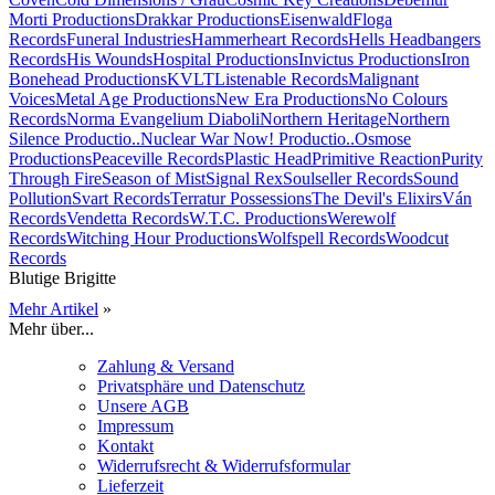
Morti Productions
Drakkar Productions
Eisenwald
Floga
Records
Funeral Industries
Hammerheart Records
Hells Headbangers
Records
His Wounds
Hospital Productions
Invictus Productions
Iron
Bonehead Productions
KVLT
Listenable Records
Malignant
Voices
Metal Age Productions
New Era Productions
No Colours
Records
Norma Evangelium Diaboli
Northern Heritage
Northern
Silence Productio..
Nuclear War Now! Productio..
Osmose
Productions
Peaceville Records
Plastic Head
Primitive Reaction
Purity
Through Fire
Season of Mist
Signal Rex
Soulseller Records
Sound
Pollution
Svart Records
Terratur Possessions
The Devil's Elixirs
Ván
Records
Vendetta Records
W.T.C. Productions
Werewolf
Records
Witching Hour Productions
Wolfspell Records
Woodcut
Records
Blutige Brigitte
Mehr Artikel
»
Mehr über...
Zahlung & Versand
Privatsphäre und Datenschutz
Unsere AGB
Impressum
Kontakt
Widerrufsrecht & Widerrufsformular
Lieferzeit