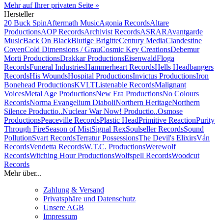
Mehr auf Ihrer privaten Seite »
Hersteller
20 Buck Spin
Aftermath Music
Agonia Records
Altare
Productions
AOP Records
Archivist Records
ASRAR
Avantgarde
Music
Back On Black
Blutige Brigitte
Century Media
Clandestine
Coven
Cold Dimensions / Grau
Cosmic Key Creations
Debemur
Morti Productions
Drakkar Productions
Eisenwald
Floga
Records
Funeral Industries
Hammerheart Records
Hells Headbangers
Records
His Wounds
Hospital Productions
Invictus Productions
Iron
Bonehead Productions
KVLT
Listenable Records
Malignant
Voices
Metal Age Productions
New Era Productions
No Colours
Records
Norma Evangelium Diaboli
Northern Heritage
Northern
Silence Productio..
Nuclear War Now! Productio..
Osmose
Productions
Peaceville Records
Plastic Head
Primitive Reaction
Purity
Through Fire
Season of Mist
Signal Rex
Soulseller Records
Sound
Pollution
Svart Records
Terratur Possessions
The Devil's Elixirs
Ván
Records
Vendetta Records
W.T.C. Productions
Werewolf
Records
Witching Hour Productions
Wolfspell Records
Woodcut
Records
Mehr über...
Zahlung & Versand
Privatsphäre und Datenschutz
Unsere AGB
Impressum