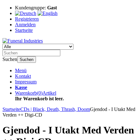
Kundengruppe:
Gast
Registrieren
Anmelden
Startseite
Suchen
Suchen
Menü
Kontakt
Impressum
Kasse
Warenkorb
(
0
)
Artikel
Ihr Warenkorb ist leer.
Startseite
CDs | Black, Death, Thrash, Doom
Gjendod - I Utakt Med
Verden ++ Digi-CD
Gjendod - I Utakt Med Verden