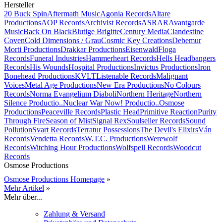
Hersteller
20 Buck Spin
Aftermath Music
Agonia Records
Altare
Productions
AOP Records
Archivist Records
ASRAR
Avantgarde
Music
Back On Black
Blutige Brigitte
Century Media
Clandestine
Coven
Cold Dimensions / Grau
Cosmic Key Creations
Debemur
Morti Productions
Drakkar Productions
Eisenwald
Floga
Records
Funeral Industries
Hammerheart Records
Hells Headbangers
Records
His Wounds
Hospital Productions
Invictus Productions
Iron
Bonehead Productions
KVLT
Listenable Records
Malignant
Voices
Metal Age Productions
New Era Productions
No Colours
Records
Norma Evangelium Diaboli
Northern Heritage
Northern
Silence Productio..
Nuclear War Now! Productio..
Osmose
Productions
Peaceville Records
Plastic Head
Primitive Reaction
Purity
Through Fire
Season of Mist
Signal Rex
Soulseller Records
Sound
Pollution
Svart Records
Terratur Possessions
The Devil's Elixirs
Ván
Records
Vendetta Records
W.T.C. Productions
Werewolf
Records
Witching Hour Productions
Wolfspell Records
Woodcut
Records
Osmose Productions
Osmose Productions Homepage
»
Mehr Artikel
»
Mehr über...
Zahlung & Versand