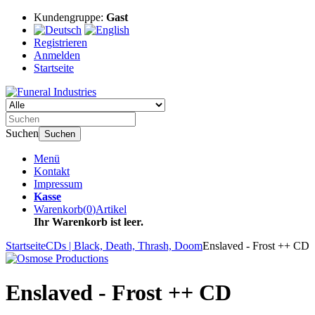
Kundengruppe:
Gast
Registrieren
Anmelden
Startseite
Suchen
Suchen
Menü
Kontakt
Impressum
Kasse
Warenkorb
(
0
)
Artikel
Ihr Warenkorb ist leer.
Startseite
CDs | Black, Death, Thrash, Doom
Enslaved - Frost ++ CD
Enslaved - Frost ++ CD