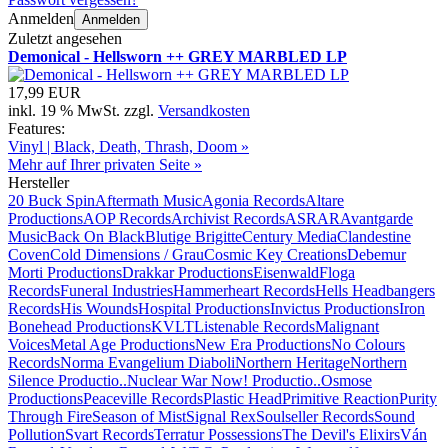
Anmelden
Anmelden
Zuletzt angesehen
Demonical - Hellsworn ++ GREY MARBLED LP
17,99 EUR
inkl. 19 % MwSt. zzgl.
Versandkosten
Features:
Vinyl | Black, Death, Thrash, Doom »
Mehr auf Ihrer privaten Seite »
Hersteller
20 Buck Spin
Aftermath Music
Agonia Records
Altare
Productions
AOP Records
Archivist Records
ASRAR
Avantgarde
Music
Back On Black
Blutige Brigitte
Century Media
Clandestine
Coven
Cold Dimensions / Grau
Cosmic Key Creations
Debemur
Morti Productions
Drakkar Productions
Eisenwald
Floga
Records
Funeral Industries
Hammerheart Records
Hells Headbangers
Records
His Wounds
Hospital Productions
Invictus Productions
Iron
Bonehead Productions
KVLT
Listenable Records
Malignant
Voices
Metal Age Productions
New Era Productions
No Colours
Records
Norma Evangelium Diaboli
Northern Heritage
Northern
Silence Productio..
Nuclear War Now! Productio..
Osmose
Productions
Peaceville Records
Plastic Head
Primitive Reaction
Purity
Through Fire
Season of Mist
Signal Rex
Soulseller Records
Sound
Pollution
Svart Records
Terratur Possessions
The Devil's Elixirs
Ván