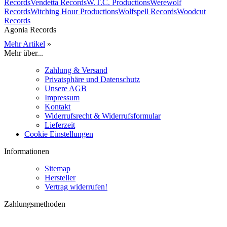
Records
Vendetta Records
W.T.C. Productions
Werewolf
Records
Witching Hour Productions
Wolfspell Records
Woodcut
Records
Agonia Records
Mehr Artikel
»
Mehr über...
Zahlung & Versand
Privatsphäre und Datenschutz
Unsere AGB
Impressum
Kontakt
Widerrufsrecht & Widerrufsformular
Lieferzeit
Cookie Einstellungen
Informationen
Sitemap
Hersteller
Vertrag widerrufen!
Zahlungsmethoden