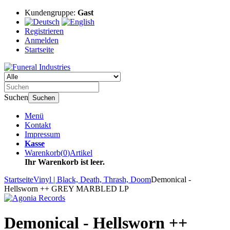
Kundengruppe:
Gast
Registrieren
Anmelden
Startseite
Suchen
Suchen
Menü
Kontakt
Impressum
Kasse
Warenkorb
(
0
)
Artikel
Ihr Warenkorb ist leer.
Startseite
Vinyl | Black, Death, Thrash, Doom
Demonical -
Hellsworn ++ GREY MARBLED LP
Demonical - Hellsworn ++