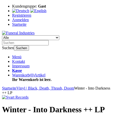
Kundengruppe:
Gast
Registrieren
Anmelden
Startseite
Suchen
Suchen
Menü
Kontakt
Impressum
Kasse
Warenkorb
(
0
)
Artikel
Ihr Warenkorb ist leer.
Startseite
Vinyl | Black, Death, Thrash, Doom
Winter - Into Darkness
++ LP
Winter - Into Darkness ++ LP