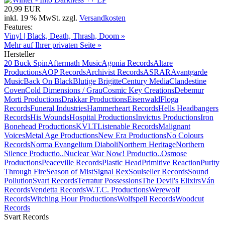
20,99 EUR
inkl. 19 % MwSt. zzgl.
Versandkosten
Features:
Vinyl | Black, Death, Thrash, Doom »
Mehr auf Ihrer privaten Seite »
Hersteller
20 Buck Spin
Aftermath Music
Agonia Records
Altare
Productions
AOP Records
Archivist Records
ASRAR
Avantgarde
Music
Back On Black
Blutige Brigitte
Century Media
Clandestine
Coven
Cold Dimensions / Grau
Cosmic Key Creations
Debemur
Morti Productions
Drakkar Productions
Eisenwald
Floga
Records
Funeral Industries
Hammerheart Records
Hells Headbangers
Records
His Wounds
Hospital Productions
Invictus Productions
Iron
Bonehead Productions
KVLT
Listenable Records
Malignant
Voices
Metal Age Productions
New Era Productions
No Colours
Records
Norma Evangelium Diaboli
Northern Heritage
Northern
Silence Productio..
Nuclear War Now! Productio..
Osmose
Productions
Peaceville Records
Plastic Head
Primitive Reaction
Purity
Through Fire
Season of Mist
Signal Rex
Soulseller Records
Sound
Pollution
Svart Records
Terratur Possessions
The Devil's Elixirs
Ván
Records
Vendetta Records
W.T.C. Productions
Werewolf
Records
Witching Hour Productions
Wolfspell Records
Woodcut
Records
Svart Records