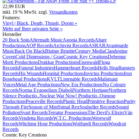
22,99 EUR
inkl. 19 % MwSt. zzgl.
Versandkosten
Features:
Vinyl | Black, Death, Thrash, Doom »
Mehr auf Ihrer privaten Seite »
Hersteller
20 Buck Spin
Aftermath Music
Agonia Records
Altare
Productions
AOP Records
Archivist Records
ASRAR
Avantgarde
Music
Back On Black
Blutige Brigitte
Century Media
Clandestine
Coven
Cold Dimensions / Grau
Cosmic Key Creations
Debemur
Morti Productions
Drakkar Productions
Eisenwald
Floga
Records
Funeral Industries
Hammerheart Records
Hells Headbangers
Records
His Wounds
Hospital Productions
Invictus Productions
Iron
Bonehead Productions
KVLT
Listenable Records
Malignant
Voices
Metal Age Productions
New Era Productions
No Colours
Records
Norma Evangelium Diaboli
Northern Heritage
Northern
Silence Productio..
Nuclear War Now! Productio..
Osmose
Productions
Peaceville Records
Plastic Head
Primitive Reaction
Purity
Through Fire
Season of Mist
Signal Rex
Soulseller Records
Sound
Pollution
Svart Records
Terratur Possessions
The Devil's Elixirs
Ván
Records
Vendetta Records
W.T.C. Productions
Werewolf
Records
Witching Hour Productions
Wolfspell Records
Woodcut
Records
Cosmic Key Creations