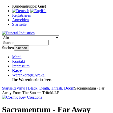
Kundengruppe:
Gast
Registrieren
Anmelden
Startseite
Suchen
Suchen
Menü
Kontakt
Impressum
Kasse
Warenkorb
(
0
)
Artikel
Ihr Warenkorb ist leer.
Startseite
Vinyl | Black, Death, Thrash, Doom
Sacramentum - Far
Away From The Sun ++ Trifold-LP
Sacramentum - Far Away