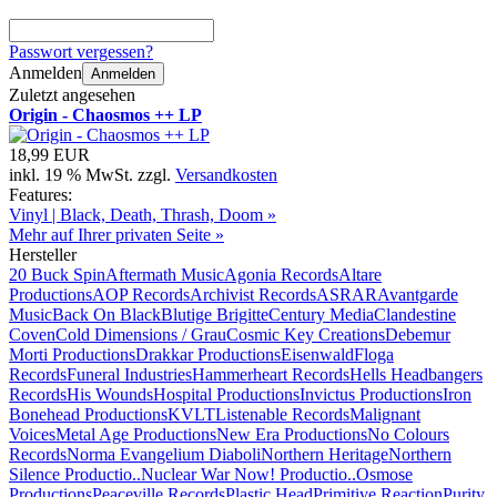
Passwort vergessen?
Anmelden
Anmelden
Zuletzt angesehen
Origin - Chaosmos ++ LP
18,99 EUR
inkl. 19 % MwSt. zzgl.
Versandkosten
Features:
Vinyl | Black, Death, Thrash, Doom »
Mehr auf Ihrer privaten Seite »
Hersteller
20 Buck Spin
Aftermath Music
Agonia Records
Altare
Productions
AOP Records
Archivist Records
ASRAR
Avantgarde
Music
Back On Black
Blutige Brigitte
Century Media
Clandestine
Coven
Cold Dimensions / Grau
Cosmic Key Creations
Debemur
Morti Productions
Drakkar Productions
Eisenwald
Floga
Records
Funeral Industries
Hammerheart Records
Hells Headbangers
Records
His Wounds
Hospital Productions
Invictus Productions
Iron
Bonehead Productions
KVLT
Listenable Records
Malignant
Voices
Metal Age Productions
New Era Productions
No Colours
Records
Norma Evangelium Diaboli
Northern Heritage
Northern
Silence Productio..
Nuclear War Now! Productio..
Osmose
Productions
Peaceville Records
Plastic Head
Primitive Reaction
Purity