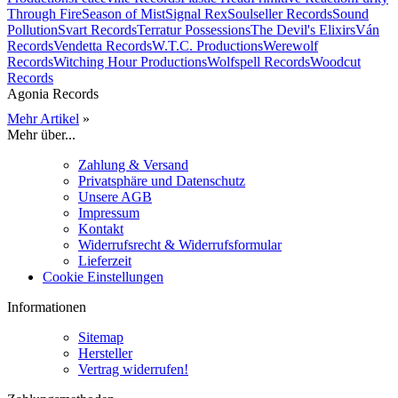
Through Fire
Season of Mist
Signal Rex
Soulseller Records
Sound
Pollution
Svart Records
Terratur Possessions
The Devil's Elixirs
Ván
Records
Vendetta Records
W.T.C. Productions
Werewolf
Records
Witching Hour Productions
Wolfspell Records
Woodcut
Records
Agonia Records
Mehr Artikel
»
Mehr über...
Zahlung & Versand
Privatsphäre und Datenschutz
Unsere AGB
Impressum
Kontakt
Widerrufsrecht & Widerrufsformular
Lieferzeit
Cookie Einstellungen
Informationen
Sitemap
Hersteller
Vertrag widerrufen!