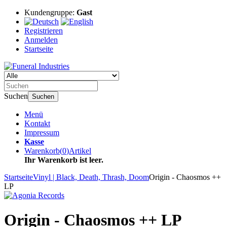
Kundengruppe:
Gast
Registrieren
Anmelden
Startseite
Suchen
Suchen
Menü
Kontakt
Impressum
Kasse
Warenkorb
(
0
)
Artikel
Ihr Warenkorb ist leer.
Startseite
Vinyl | Black, Death, Thrash, Doom
Origin - Chaosmos ++
LP
Origin - Chaosmos ++ LP